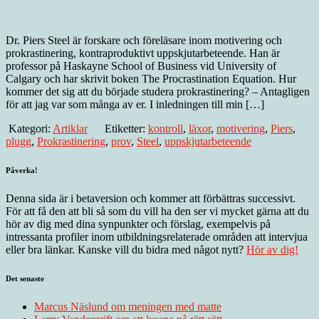
Dr. Piers Steel är forskare och föreläsare inom motivering och
prokrastinering, kontraproduktivt uppskjutarbeteende. Han är
professor på Haskayne School of Business vid University of
Calgary och har skrivit boken The Procrastination Equation. Hur
kommer det sig att du började studera prokrastinering? – Antagligen
för att jag var som många av er. I inledningen till min […]
Kategori:
Artiklar
Etiketter:
kontroll
,
läxor
,
motivering
,
Piers
,
plugg
,
Prokrastinering
,
prov
,
Steel
,
uppskjutarbeteende
Påverka!
Denna sida är i betaversion och kommer att förbättras successivt.
För att få den att bli så som du vill ha den ser vi mycket gärna att du
hör av dig med dina synpunkter och förslag, exempelvis på
intressanta profiler inom utbildningsrelaterade områden att intervjua
eller bra länkar. Kanske vill du bidra med något nytt?
Hör av dig!
Det senaste
Marcus Näslund om meningen med matte