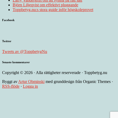
Larry Vandergrift om att lyssna på rätt sätt
Björn Liljeqvist om effektivt pluggande
Toppbetyg.nu:s stora guide inför högskoleprovet
Facebook
Twitter
Tweets av @ToppbetygNu
Senaste kommentarer
Copyright © 2026 · Alla rättigheter reserverade · Toppbetyg.nu
Byggt av
Artur Obminski
med grunddesign från Organic Themes ·
RSS-flöde
·
Logga in