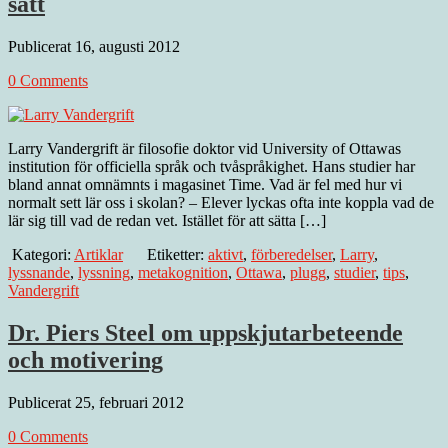
sätt
Publicerat 16, augusti 2012
0 Comments
Larry Vandergrift är filosofie doktor vid University of Ottawas
institution för officiella språk och tvåspråkighet. Hans studier har
bland annat omnämnts i magasinet Time. Vad är fel med hur vi
normalt sett lär oss i skolan? – Elever lyckas ofta inte koppla vad de
lär sig till vad de redan vet. Istället för att sätta […]
Kategori:
Artiklar
Etiketter:
aktivt
,
förberedelser
,
Larry
,
lyssnande
,
lyssning
,
metakognition
,
Ottawa
,
plugg
,
studier
,
tips
,
Vandergrift
Dr. Piers Steel om uppskjutarbeteende
och motivering
Publicerat 25, februari 2012
0 Comments