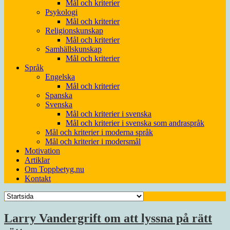
Mål och kriterier
Psykologi
Mål och kriterier
Religionskunskap
Mål och kriterier
Samhällskunskap
Mål och kriterier
Språk
Engelska
Mål och kriterier
Spanska
Svenska
Mål och kriterier i svenska
Mål och kriterier i svenska som andraspråk
Mål och kriterier i moderna språk
Mål och kriterier i modersmål
Motivation
Artiklar
Om Toppbetyg.nu
Kontakt
Larry Vandergrift om att lyssna på rätt