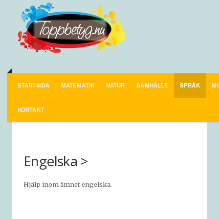
STARTSIDA
MATEMATIK
NATUR
SAMHÄLLE
SPRÅK
MO
SPRÅK
KONTAKT
Engelska >
Hjälp inom ämnet engelska.