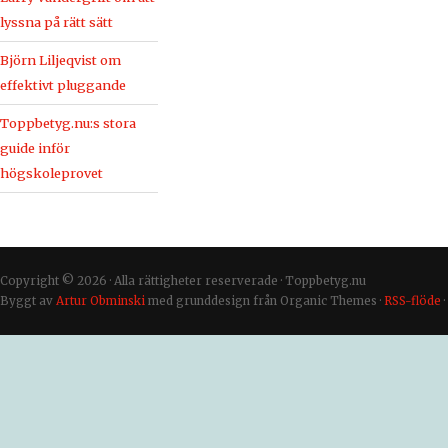
lyssna på rätt sätt
Björn Liljeqvist om
effektivt pluggande
Toppbetyg.nu:s stora
guide inför
högskoleprovet
Copyright © 2026 · Alla rättigheter reserverade · Toppbetyg.nu
Byggt av
Artur Obminski
med grunddesign från Organic Themes ·
RSS-flöde
·