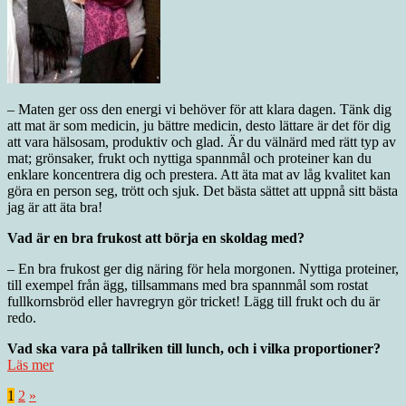
– Maten ger oss den energi vi behöver för att klara dagen. Tänk dig
att mat är som medicin, ju bättre medicin, desto lättare är det för dig
att vara hälsosam, produktiv och glad. Är du välnärd med rätt typ av
mat; grönsaker, frukt och nyttiga spannmål och proteiner kan du
enklare koncentrera dig och prestera. Att äta mat av låg kvalitet kan
göra en person seg, trött och sjuk. Det bästa sättet att uppnå sitt bästa
jag är att äta bra!
Vad är en bra frukost att börja en skoldag med?
– En bra frukost ger dig näring för hela morgonen. Nyttiga proteiner,
till exempel från ägg, tillsammans med bra spannmål som rostat
fullkornsbröd eller havregryn gör tricket! Lägg till frukt och du är
redo.
Vad ska vara på tallriken till lunch, och i vilka proportioner?
Läs mer
1
2
»