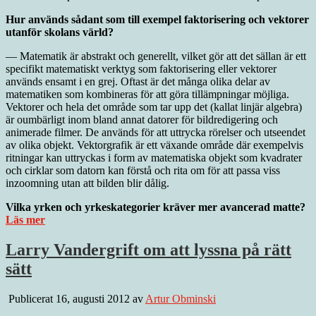
Hur används sådant som till exempel faktorisering och vektorer
utanför skolans värld?
— Matematik är abstrakt och generellt, vilket gör att det sällan är ett
specifikt matematiskt verktyg som faktorisering eller vektorer
används ensamt i en grej. Oftast är det många olika delar av
matematiken som kombineras för att göra tillämpningar möjliga.
Vektorer och hela det område som tar upp det (kallat linjär algebra)
är oumbärligt inom bland annat datorer för bildredigering och
animerade filmer. De används för att uttrycka rörelser och utseendet
av olika objekt. Vektorgrafik är ett växande område där exempelvis
ritningar kan uttryckas i form av matematiska objekt som kvadrater
och cirklar som datorn kan förstå och rita om för att passa viss
inzoomning utan att bilden blir dålig.
Vilka yrken och yrkeskategorier kräver mer avancerad matte?
Läs mer
Larry Vandergrift om att lyssna på rätt
sätt
Publicerat 16, augusti 2012 av
Artur Obminski