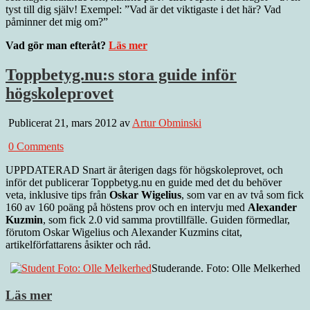
tyst till dig själv! Exempel: ”Vad är det viktigaste i det här? Vad
påminner det mig om?”
Vad gör man efteråt?
Läs mer
Toppbetyg.nu:s stora guide inför
högskoleprovet
Publicerat 21, mars 2012 av
Artur Obminski
0 Comments
UPPDATERAD Snart är återigen dags för högskoleprovet, och
inför det publicerar Toppbetyg.nu en guide med det du behöver
veta, inklusive tips från
Oskar Wigelius
, som var en av två som fick
160 av 160 poäng på höstens prov och en intervju med
Alexander
Kuzmin
, som fick 2.0 vid samma provtillfälle. Guiden förmedlar,
förutom Oskar Wigelius och Alexander Kuzmins citat,
artikelförfattarens åsikter och råd.
Studerande. Foto: Olle Melkerhed
Läs mer