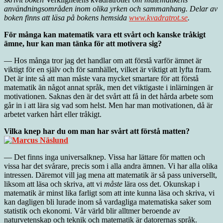
användningsområden inom olika yrken och sammanhang. Delar av
boken finns att läsa på bokens hemsida
www.kvadratrot.se
.
För många kan matematik vara ett svårt och kanske tråkigt
ämne, hur kan man tänka för att motivera sig?
— Hos många tror jag det handlar om att förstå varför ämnet är
viktigt för en själv och för samhället, vilket är viktigt att lyfta fram.
Det är inte så att man måste vara mycket smartare för att förstå
matematik än något annat språk, men det viktigaste i inlärningen är
motivationen. Saknas den är det svårt att få in det hårda arbete som
går in i att lära sig vad som helst. Men har man motivationen, då är
arbetet varken hårt eller tråkigt.
Vilka knep har du om man har svårt att förstå matten?
— Det finns inga universalknep. Vissa har lättare för matten och
vissa har det svårare, precis som i alla andra ämnen. Vi har alla olika
intressen. Däremot vill jag mena att matematik är så pass universellt,
liksom att läsa och skriva, att vi
måste
lära oss det. Okunskap i
matematik är minst lika farligt som att inte kunna läsa och skriva, vi
kan dagligen bli lurade inom så vardagliga matematiska saker som
statistik och ekonomi. Vår värld blir alltmer beroende av
naturvetenskap och teknik och matematik är datorernas språk.