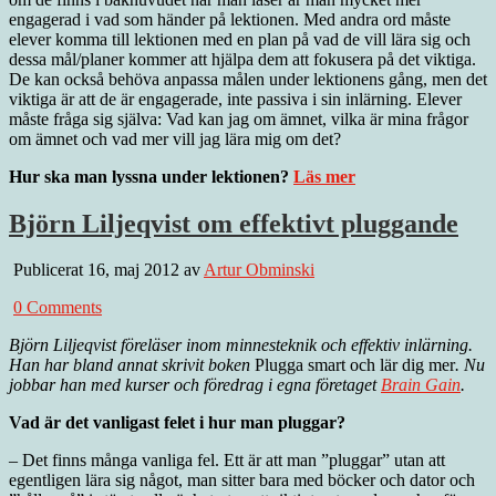
engagerad i vad som händer på lektionen. Med andra ord måste
elever komma till lektionen med en plan på vad de vill lära sig och
dessa mål/planer kommer att hjälpa dem att fokusera på det viktiga.
De kan också behöva anpassa målen under lektionens gång, men det
viktiga är att de är engagerade, inte passiva i sin inlärning. Elever
måste fråga sig själva: Vad kan jag om ämnet, vilka är mina frågor
om ämnet och vad mer vill jag lära mig om det?
Hur ska man lyssna under lektionen?
Läs mer
Björn Liljeqvist om effektivt pluggande
Publicerat 16, maj 2012 av
Artur Obminski
0 Comments
Björn Liljeqvist föreläser inom minnesteknik och effektiv inlärning.
Han har bland annat skrivit boken
Plugga smart och lär dig mer
. Nu
jobbar han med kurser och föredrag i egna företaget
Brain Gain
.
Vad är det vanligast felet i hur man pluggar?
– Det finns många vanliga fel. Ett är att man ”pluggar” utan att
egentligen lära sig något, man sitter bara med böcker och dator och