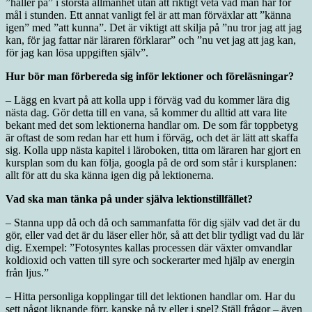
”håller på” i största allmänhet utan att riktigt veta vad man har för
mål i stunden. Ett annat vanligt fel är att man förväxlar att ”känna
igen” med ”att kunna”. Det är viktigt att skilja på ”nu tror jag att jag
kan, för jag fattar när läraren förklarar” och ”nu vet jag att jag kan,
för jag kan lösa uppgiften själv”.
Hur bör man förbereda sig inför lektioner och föreläsningar?
– Lägg en kvart på att kolla upp i förväg vad du kommer lära dig
nästa dag. Gör detta till en vana, så kommer du alltid att vara lite
bekant med det som lektionerna handlar om. De som får toppbetyg
är oftast de som redan har ett hum i förväg, och det är lätt att skaffa
sig. Kolla upp nästa kapitel i läroboken, titta om läraren har gjort en
kursplan som du kan följa, googla på de ord som står i kursplanen:
allt för att du ska känna igen dig på lektionerna.
Vad ska man tänka på under själva lektionstillfället?
– Stanna upp då och då och sammanfatta för dig själv vad det är du
gör, eller vad det är du läser eller hör, så att det blir tydligt vad du lär
dig. Exempel: ”Fotosyntes kallas processen där växter omvandlar
koldioxid och vatten till syre och sockerarter med hjälp av energin
från ljus.”
– Hitta personliga kopplingar till det lektionen handlar om. Har du
sett något liknande förr, kanske på tv eller i spel? Ställ frågor – även