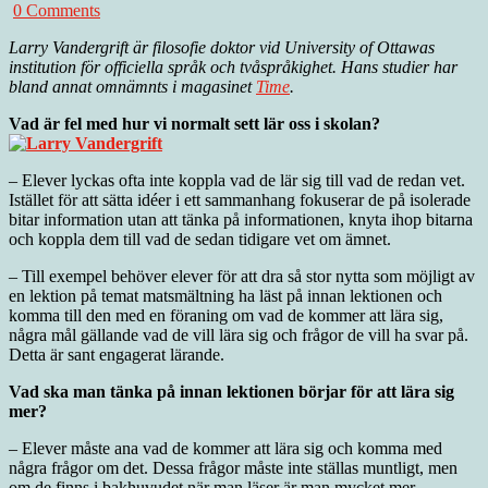
0 Comments
Larry Vandergrift är filosofie doktor vid University of Ottawas
institution för officiella språk och tvåspråkighet. Hans studier har
bland annat omnämnts i magasinet
Time
.
Vad är fel med hur vi normalt sett lär oss i skolan?
– Elever lyckas ofta inte koppla vad de lär sig till vad de redan vet.
Istället för att sätta idéer i ett sammanhang fokuserar de på isolerade
bitar information utan att tänka på informationen, knyta ihop bitarna
och koppla dem till vad de sedan tidigare vet om ämnet.
– Till exempel behöver elever för att dra så stor nytta som möjligt av
en lektion på temat matsmältning ha läst på innan lektionen och
komma till den med en föraning om vad de kommer att lära sig,
några mål gällande vad de vill lära sig och frågor de vill ha svar på.
Detta är sant engagerat lärande.
Vad ska man tänka på innan lektionen börjar för att lära sig
mer?
– Elever måste ana vad de kommer att lära sig och komma med
några frågor om det. Dessa frågor måste inte ställas muntligt, men
om de finns i bakhuvudet när man läser är man mycket mer