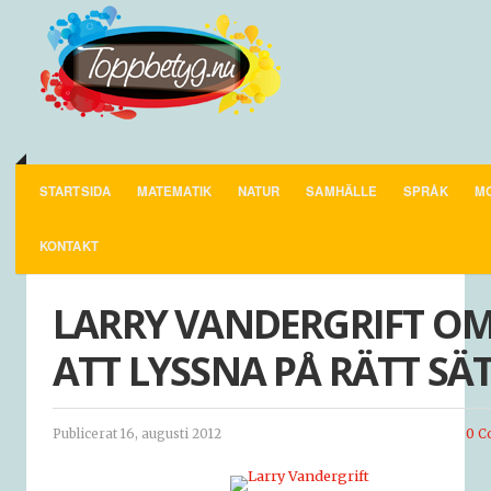
STARTSIDA
MATEMATIK
NATUR
SAMHÄLLE
SPRÅK
MO
KONTAKT
LARRY VANDERGRIFT O
ATT LYSSNA PÅ RÄTT SÄ
Publicerat 16, augusti 2012
0 C