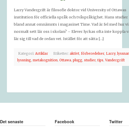
Larry Vandergrift är filosofie doktor vid University of Ottawas
institution för officiella språk och tvåspråkighet. Hans studier
bland annat omnämnts i magasinet Time. Vad är fel med hur vi
normalt sett lär oss i skolan? – Elever lyckas ofta inte koppla 
lär sig till vad de redan vet. Istället för att sätta […]
Kategori:
Artiklar
Etiketter:
aktivt
,
förberedelser
,
Larry
,
lyssna
lyssning
,
metakognition
,
Ottawa
,
plugg
,
studier
,
tips
,
Vandergrift
Det senaste
Facebook
Twitter