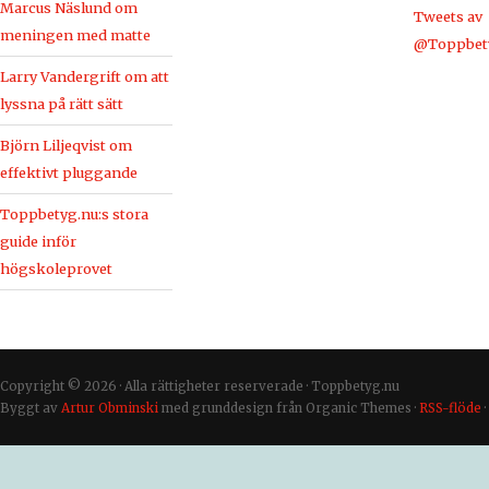
Marcus Näslund om
Tweets av
meningen med matte
@Toppbet
Larry Vandergrift om att
lyssna på rätt sätt
Björn Liljeqvist om
effektivt pluggande
Toppbetyg.nu:s stora
guide inför
högskoleprovet
Copyright © 2026 · Alla rättigheter reserverade · Toppbetyg.nu
Byggt av
Artur Obminski
med grunddesign från Organic Themes ·
RSS-flöde
·