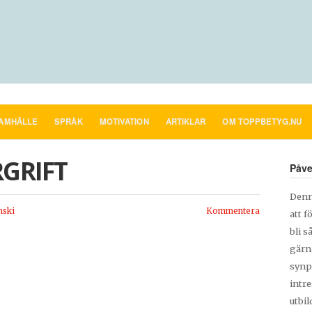
AMHÄLLE
SPRÅK
MOTIVATION
ARTIKLAR
OM TOPPBETYG.NU
GRIFT
Påve
Denn
nski
Kommentera
att f
bli s
gärn
synp
intr
utbi