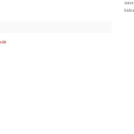
inter
bidr
sätt