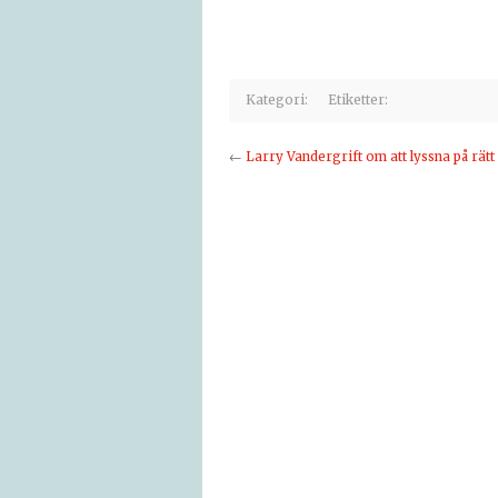
Kategori:
Etiketter:
←
Larry Vandergrift om att lyssna på rätt 