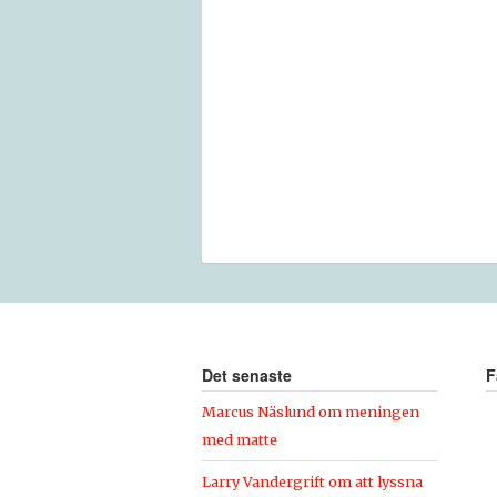
Det senaste
F
Marcus Näslund om meningen
med matte
Larry Vandergrift om att lyssna