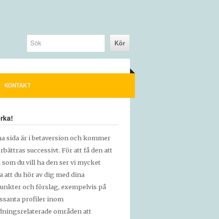
KONTAKT
rka!
a sida är i betaversion och kommer
örbättras successivt. För att få den att
å som du vill ha den ser vi mycket
a att du hör av dig med dina
unkter och förslag, exempelvis på
essanta profiler inom
ldningsrelaterade områden att