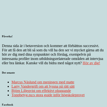
Påverka!
Denna sida är i betaversion och kommer att förbättras successivt.
För att få den att bli så som du vill ha den ser vi mycket gärna att du
hör av dig med dina synpunkter och förslag, exempelvis på
intressanta profiler inom utbildningsrelaterade områden att intervjua
eller bra länkar. Kanske vill du bidra med något nytt?
Hör av dig!
Det senaste
Marcus Näslund om meningen med matte
Larry Vandergrift om att lyssna på rätt sätt
Björn Liljeqvist om effektivt pluggande
Toppbetyg.nu:s stora guide inför högskoleprovet
Facebook