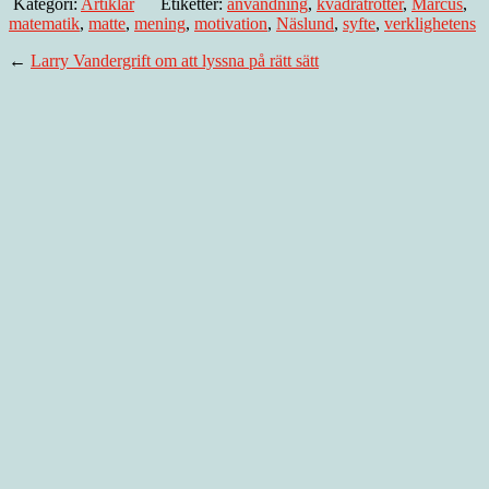
Kategori:
Artiklar
Etiketter:
användning
,
kvadratrötter
,
Marcus
,
matematik
,
matte
,
mening
,
motivation
,
Näslund
,
syfte
,
verklighetens
←
Larry Vandergrift om att lyssna på rätt sätt