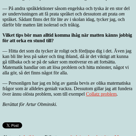
— På andra språklektioner såsom engelska och tyska är en stor del
av undervisningen att få prata språket och dessutom att prata
om
språket. Sådant finns det för lite av i skolan idag, tycker jag, och
därför blir matten lätt isolerad och tråkig.
Vilket tips bör man alltid komma ihåg när matten känns jobbig
för att orka en stund till?
— Hitta det som du tycker är roligt och fördjupa dig i det. Även jag
kan bli lite less på saker och ting ibland, då är det viktigt att kunna
gå tillbaka och se på de saker som motiverar en att fortsätta.
Matematik handlar om att lösa problem och hitta mönster, något vi
alla gör, så det finns något för alla.
— Personligen har jag en hög av gamla bevis av olika matematiska
frågor som är alldeles genialt vackra. Dessutom gillar jag att fundera
över ännu olösta problem, som till exempel
Collatz problem
.
Berättat för Artur Obminski
.