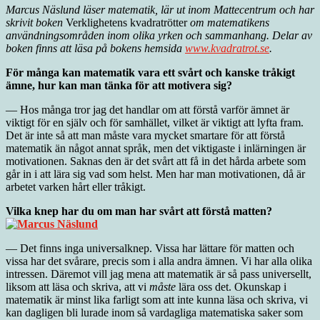
Marcus Näslund läser matematik, lär ut inom Mattecentrum och har
skrivit boken
Verklighetens kvadratrötter
om matematikens
användningsområden inom olika yrken och sammanhang. Delar av
boken finns att läsa på bokens hemsida
www.kvadratrot.se
.
För många kan matematik vara ett svårt och kanske tråkigt
ämne, hur kan man tänka för att motivera sig?
— Hos många tror jag det handlar om att förstå varför ämnet är
viktigt för en själv och för samhället, vilket är viktigt att lyfta fram.
Det är inte så att man måste vara mycket smartare för att förstå
matematik än något annat språk, men det viktigaste i inlärningen är
motivationen. Saknas den är det svårt att få in det hårda arbete som
går in i att lära sig vad som helst. Men har man motivationen, då är
arbetet varken hårt eller tråkigt.
Vilka knep har du om man har svårt att förstå matten?
— Det finns inga universalknep. Vissa har lättare för matten och
vissa har det svårare, precis som i alla andra ämnen. Vi har alla olika
intressen. Däremot vill jag mena att matematik är så pass universellt,
liksom att läsa och skriva, att vi
måste
lära oss det. Okunskap i
matematik är minst lika farligt som att inte kunna läsa och skriva, vi
kan dagligen bli lurade inom så vardagliga matematiska saker som