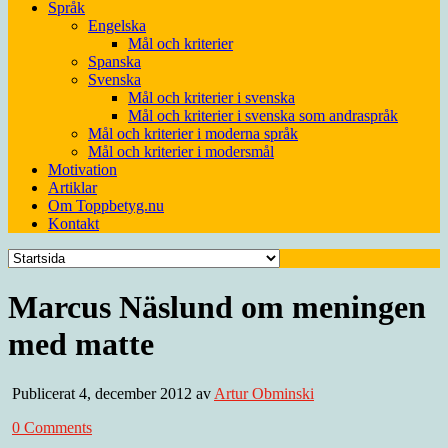
Språk
Engelska
Mål och kriterier
Spanska
Svenska
Mål och kriterier i svenska
Mål och kriterier i svenska som andraspråk
Mål och kriterier i moderna språk
Mål och kriterier i modersmål
Motivation
Artiklar
Om Toppbetyg.nu
Kontakt
Marcus Näslund om meningen
med matte
Publicerat 4, december 2012 av
Artur Obminski
0 Comments