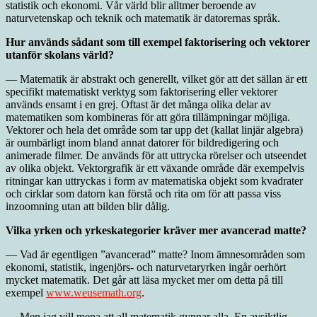
statistik och ekonomi. Vår värld blir alltmer beroende av
naturvetenskap och teknik och matematik är datorernas språk.
Hur används sådant som till exempel faktorisering och vektorer
utanför skolans värld?
— Matematik är abstrakt och generellt, vilket gör att det sällan är ett
specifikt matematiskt verktyg som faktorisering eller vektorer
används ensamt i en grej. Oftast är det många olika delar av
matematiken som kombineras för att göra tillämpningar möjliga.
Vektorer och hela det område som tar upp det (kallat linjär algebra)
är oumbärligt inom bland annat datorer för bildredigering och
animerade filmer. De används för att uttrycka rörelser och utseendet
av olika objekt. Vektorgrafik är ett växande område där exempelvis
ritningar kan uttryckas i form av matematiska objekt som kvadrater
och cirklar som datorn kan förstå och rita om för att passa viss
inzoomning utan att bilden blir dålig.
Vilka yrken och yrkeskategorier kräver mer avancerad matte?
— Vad är egentligen ”avancerad” matte? Inom ämnesområden som
ekonomi, statistik, ingenjörs- och naturvetaryrken ingår oerhört
mycket matematik. Det går att läsa mycket mer om detta på till
exempel
www.weusemath.org
.
— Men jag vill mena att all matematik gynnar alla. En avsiktlig