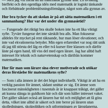
bieffekt och den egentliga idén med matematik är logiskt tänkande
och förbättrade problemlösningsförmågor, något som alla gynnas av.
Hur bra tycker du att skolan är på att sätta matematiken i ett
sammanhang? Hur var det under din gymnasietid?
— Fungerade det riktigt bra skulle boken inte ha ett lika viktigt
syfte. Tyvärr fungerar det inte särskilt bra alls. Man fokuserar
alldeles för mycket på rent räknande, hur man löser ekvationer, och
inte vad ekvationerna betyder. Min egen erfarenhet var nog rätt unik
då jag till största del låg en eller två kurser före klassen och därför
läste på egen hand, till viss del med egen lärare. Jag har alltid haft
intresset för teknik och naturvetenskap och därifrån kommer
matematiken.
Hur får man som lärare sina elever motiverade och utökar
deras förståelse för matematikens syfte?
— Som i alla ämnen är det det högst individuellt. Viktigt är att ha en
verklig passion för ämnet, sådant smittar av sig. Ett ämne som
fascinerat mänskligheten i tusentals år är knappast tråkigt, det gäller
att kunna slänga in guldkorn här och där som håller intresset vaket.
Det gäller såklart också att läraren har tid och möjlighet att få göra
detta, vilket inte alltid är säkert och inte beror på läraren utan
skolledningen, skolpolitiken och utformningen av läroplanerna.